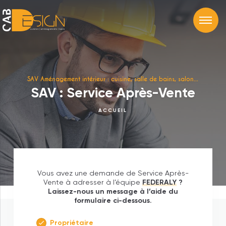
SAV Aménagement intérieur : cuisine, salle de bains, salon...
SAV : Service Après-Vente
ACCUEIL
Vous avez une demande de Service Après-
Vente à adresser à l’équipe
FEDERALY
?
Laissez-nous un message à l’aide du
formulaire ci-dessous.
Propriétaire