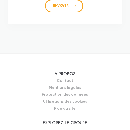
ENVOYER
Federaly
Federaly Logement
Federaly Tertiaire/Industriel
A PROPOS
Federaly Construction
Contact
Mentions légales
Moneron
Protection des données
Ecoconcept
Utilisations des cookies
Plan du site
Evally Promotion
EXPLOREZ LE GROUPE
Modeom