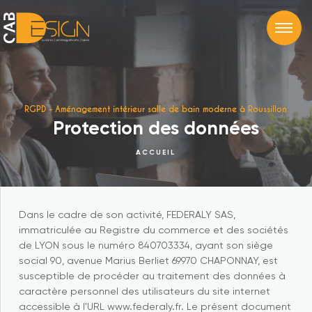
RGPD - Aménagement intérieur salle de bain moderne à Roussillon
Protection des données
ACCUEIL
Dans le cadre de son activité, FEDERALY SAS,
immatriculée au Registre du commerce et des sociétés
de LYON sous le numéro 840703334, ayant son siège
social 90, avenue Marius Berliet 69970 CHAPONNAY, est
susceptible de procéder au traitement des données à
caractère personnel des utilisateurs du site internet
accessible à l'URL www.federaly.fr. Le présent document