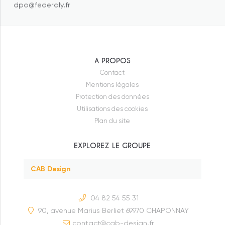
dpo@federaly.fr
Federaly
Federaly Logement
Federaly Tertiaire/Industriel
A PROPOS
Federaly Construction
Contact
Mentions légales
Moneron
Protection des données
Ecoconcept
Utilisations des cookies
Plan du site
Evally Promotion
EXPLOREZ LE GROUPE
Modeom
CAB Design
04 82 54 55 31
90, avenue Marius Berliet 69970 CHAPONNAY
contact
cab-design.fr