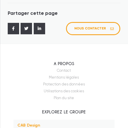
Partager cette page
NOUS CONTACTER
Federaly
Federaly Logement
Federaly Tertiaire/Industriel
A PROPOS
Federaly Construction
Contact
Mentions légales
Moneron
Protection des données
Ecoconcept
Utilisations des cookies
Plan du site
Evally Promotion
EXPLOREZ LE GROUPE
Modeom
CAB Design