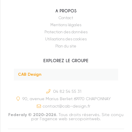
Federaly Tertiaire/Industriel
A PROPOS
Federaly Construction
Contact
Mentions légales
Moneron
Protection des données
Ecoconcept
Utilisations des cookies
Plan du site
Evally Promotion
EXPLOREZ LE GROUPE
Modeom
CAB Design
04 82 54 55 31
90, avenue Marius Berliet 69970 CHAPONNAY
contact
cab-design.fr
Federaly © 2020-2026
. Tous droits réservés. Site conçu
par
l'agence web sercopointweb
.