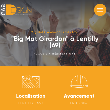
"Big Mat Girardon" à Lentilly (69)
"Big Mat Girardon" à Lentilly
(69)
ACCUEIL
RÉALISATIONS
Localisation
Avancement
LENTILLY (69)
EN COURS