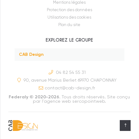
Mentions légales
Moneron
Protection des données
Ecoconcept
Utilisations des cookies
Plan du site
Evally Promotion
EXPLOREZ LE GROUPE
Modeom
CAB Design
04 82 54 55 31
90, avenue Marius Berliet 69970 CHAPONNAY
contact
cab-design.fr
Federaly © 2020-2026
. Tous droits réservés. Site conçu
par
l'agence web sercopointweb
.