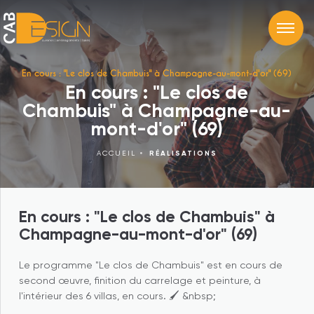
En cours : "Le clos de Chambuis" à Champagne-au-mont-d'or" (69)
En cours : "Le clos de
Chambuis" à Champagne-au-
mont-d'or" (69)
ACCUEIL
RÉALISATIONS
En cours : "Le clos de Chambuis" à
Champagne-au-mont-d'or" (69)
Le programme "Le clos de Chambuis" est en cours de
second œuvre, finition du carrelage et peinture, à
l'intérieur des 6 villas, en cours. 🖌 &nbsp;