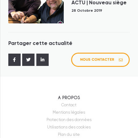
ACTU | Nouveau siège
28 Octobre 2019
Partager cette actualité
NOUS CONTACTER
Federaly
Federaly Logement
Federaly Tertiaire/Industriel
A PROPOS
Federaly Construction
Contact
Mentions légales
Moneron
Protection des données
Ecoconcept
Utilisations des cookies
Plan du site