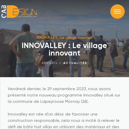
INNOVALLEY : Le village innovant
INNOVALLEY : Le village
innovant
ACCUEIL
ACTUALITÉS
Vendredi dernier, le 29 septembre 2023, nous avons
présenté notre nouveau programme Innovalley situé sur
la commune de Lapeyrouse Mornay (26).
Innovalley est née d'un désir de favoriser une
construction responsable, cela nous a incité à relever le
défi de bâtir huit villas en utilisant des matériaux et des