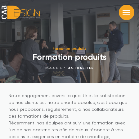
Formation produits
Formation produits
ACCUEIL
ACTUALITÉS
Notre engagement envers la qualité et la satisfaction
de nos clients est notre priorité absolue, c'est pourquoi
nous proposons, régulièrement, à nos collaborateurs
des formations de produits.
Récemment, nos équipes ont suivi une formation avec
l’un de nos partenaires afin de mieux répondre à vos
besoins et exigences en matière de chauffage,