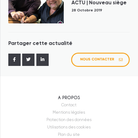
ACTU | Nouveau siège
28 Octobre 2019
Partager cette actualité
NOUS CONTACTER
Federaly
Federaly Logement
Federaly Tertiaire/Industriel
A PROPOS
Federaly Construction
Contact
Mentions légales
Moneron
Protection des données
Ecoconcept
Utilisations des cookies
Plan du site